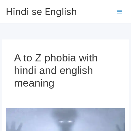
Skip
Hindi se English
to
content
A to Z phobia with
hindi and english
meaning