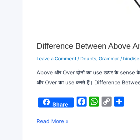
Difference Between Above A
Leave a Comment
/
Doubts
,
Grammar
/
hindise
Above और Over दोनों का use ऊपर के sense के लिए
और Over का use करते हैं। Difference Bet
F
W
C
S
Share
a
h
o
h
c
at
p
ar
Difference
Read More »
e
s
y
e
Between