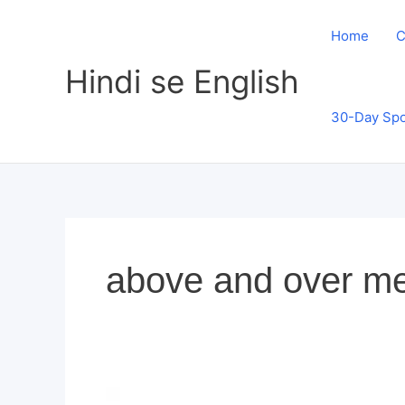
Skip
to
Home
C
content
Hindi se English
30-Day Spo
above and over m