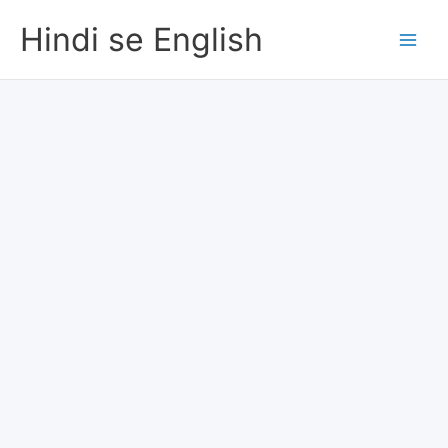
Skip
Hindi se English
to
content