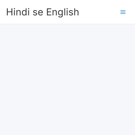
Skip
Hindi se English
to
content