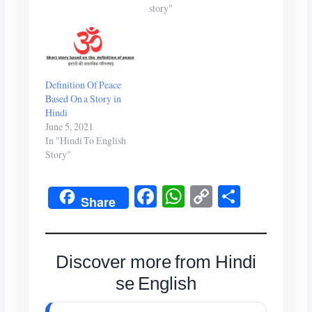
story"
Definition Of Peace
Based On a Story in
Hindi
June 5, 2021
In "Hindi To English
Story"
Fa
W
C
S
Share
ce
ha
op
ha
bo
ts
y
re
ok
A
Li
Discover more from Hindi
pp
nk
se English