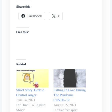
Share this:
Facebook
X
Like this:
Related
Short Story: How to
Falling In Love During
Control Anger
The Pandemic
June 14, 2021
COVID–19
In "Hindi To English
August 15, 2021
Story"
In "five feet apart