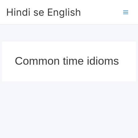
Skip
Hindi se English
to
content
Common time idioms