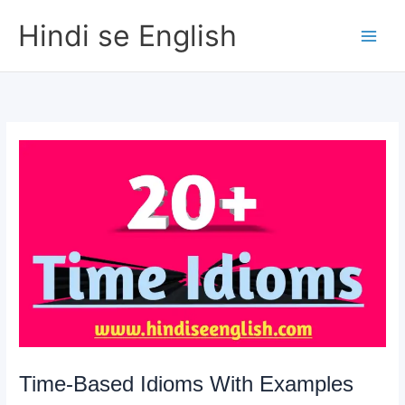
Skip
Hindi se English
to
content
Time-Based Idioms With Examples