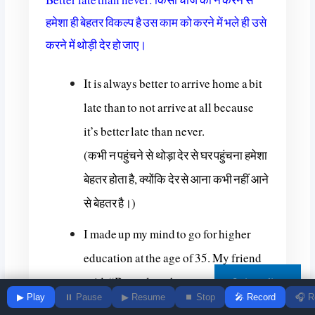
हमेशा ही बेहतर विकल्प है उस काम को करने में भले ही उसे
करने में थोड़ी देर हो जाए।
It is always better to arrive home a bit
late than to not arrive at all because
it’s better late than never.
(कभी न पहुंचने से थोड़ा देर से घर पहुंचना हमेशा
बेहतर होता है, क्योंकि देर से आना कभी नहीं आने
से बेहतर है।)
I made up my mind to go for higher
education at the age of 35. My friend
said, “Better late than never.”
Subscribe
▶
Play
⏸
Pause
▶
Resume
⏹
Stop
🎤
Record
🎧
R
(मैंने 35 साल की उम्र में उच्च शिक्षा के लिए मन