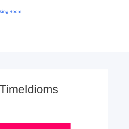
aking Room
 TimeIdioms