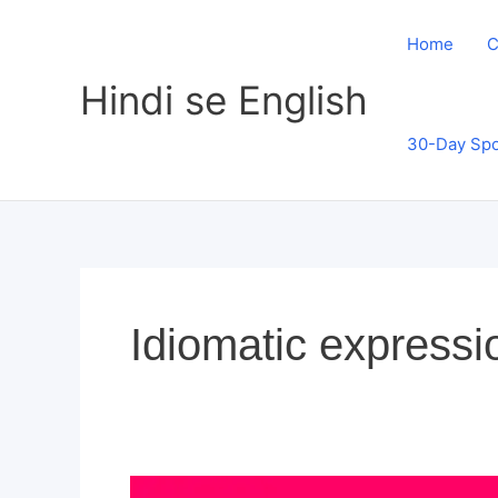
Skip
to
Home
C
content
Hindi se English
30-Day Spo
Idiomatic express