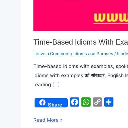
Time-Based Idioms With Ex
Leave a Comment
/
Idioms and Phrases
/
hindi
Time-based Idioms with examples, spoken and 
Idioms with examples को सीखकर, English learners
reading […]
F
W
C
S
Share
a
h
o
h
c
at
p
ar
Time-
Read More »